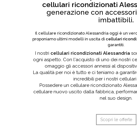
cellulari ricondizionati Ales
generazione con accessori 
imbattibili.
Il cellulare ricondizionato Alessandria oggi è un vero st
proponiamo ultimi modelli in uscita di
cellulari ricond
garantiti.
I nostri
cellulari ricondizionati Alessandria
son
ogni aspetto. Con l'acquisto di uno dei nostri cell
omaggio gli accessori annessi al dispositi
La qualità per noi è tutto e ci teniamo a garantir
incredibili per i nostri cellulari
Possedere un cellulare ricondizionato Aless
cellulare nuovo uscito dalla fabbrica, perform
nel suo design.
Scopri le offerte