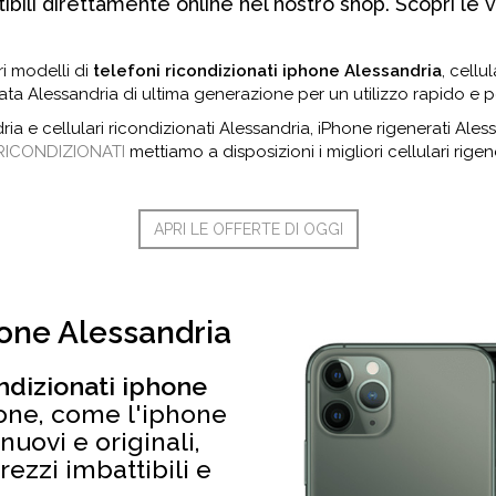
bili direttamente online nel nostro shop. Scopri le va
ri modelli di
telefoni ricondizionati iphone Alessandria
, cellu
ata Alessandria di ultima generazione per un utilizzo rapido e 
dria e cellulari ricondizionati Alessandria, iPhone rigenerati A
RICONDIZIONATI
mettiamo a disposizioni i migliori cellulari rigen
APRI LE OFFERTE DI OGGI
hone Alessandria
ondizionati iphone
one, come l'iphone
nuovi e originali,
rezzi imbattibili e