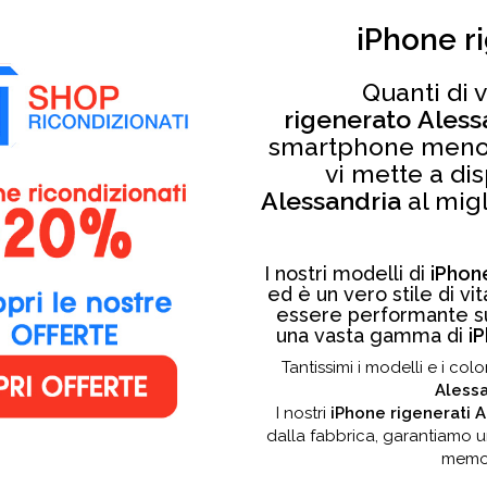
iPhone r
Quanti di 
rigenerato Aless
smartphone meno 
vi mette a di
Alessandria
al migl
I nostri modelli di
iPhon
ed è un vero stile di v
essere performante su
una vasta gamma di
i
Tantissimi i modelli e i co
Alessa
I nostri
iPhone rigenerati 
dalla fabbrica, garantiamo un
memor