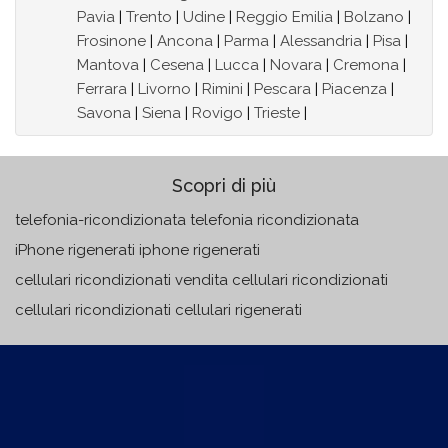
Pavia
|
Trento
|
Udine
|
Reggio Emilia
|
Bolzano
|
Frosinone
|
Ancona
|
Parma
|
Alessandria
|
Pisa
|
Mantova
|
Cesena
|
Lucca
|
Novara
|
Cremona
|
Ferrara
|
Livorno
|
Rimini
|
Pescara
|
Piacenza
|
Savona
|
Siena
|
Rovigo
|
Trieste
|
Scopri di più
telefonia-ricondizionata telefonia ricondizionata
iPhone rigenerati iphone rigenerati
cellulari ricondizionati vendita cellulari ricondizionati
cellulari ricondizionati cellulari rigenerati