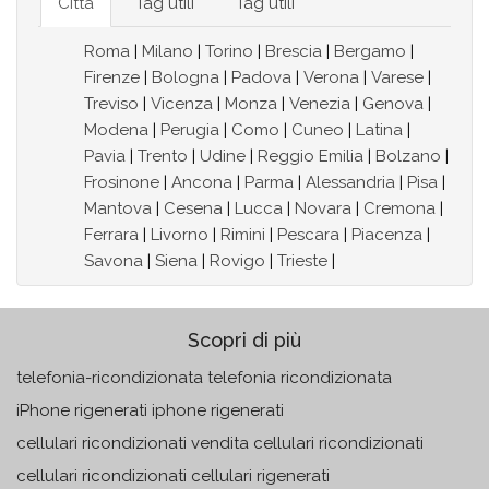
Città
Tag utili
Tag utili
Roma
|
Milano
|
Torino
|
Brescia
|
Bergamo
|
Firenze
|
Bologna
|
Padova
|
Verona
|
Varese
|
Treviso
|
Vicenza
|
Monza
|
Venezia
|
Genova
|
Modena
|
Perugia
|
Como
|
Cuneo
|
Latina
|
Pavia
|
Trento
|
Udine
|
Reggio Emilia
|
Bolzano
|
Frosinone
|
Ancona
|
Parma
|
Alessandria
|
Pisa
|
Mantova
|
Cesena
|
Lucca
|
Novara
|
Cremona
|
Ferrara
|
Livorno
|
Rimini
|
Pescara
|
Piacenza
|
Savona
|
Siena
|
Rovigo
|
Trieste
|
Scopri di più
telefonia-ricondizionata telefonia ricondizionata
iPhone rigenerati iphone rigenerati
cellulari ricondizionati vendita cellulari ricondizionati
cellulari ricondizionati cellulari rigenerati