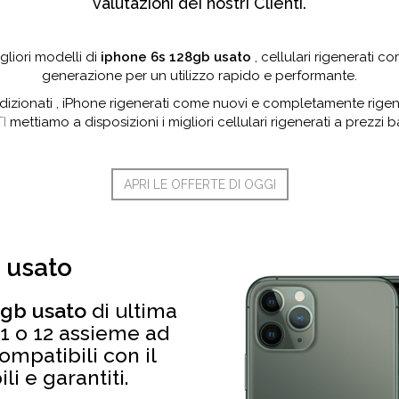
valutazioni dei nostri Clienti.
gliori modelli di
iphone 6s 128gb usato
, cellulari rigenerati c
generazione per un utilizzo rapido e performante.
ndizionati , iPhone rigenerati come nuovi e completamente rigen
I
mettiamo a disposizioni i migliori cellulari rigenerati a prezzi ba
APRI LE OFFERTE DI OGGI
 usato
8gb usato
di ultima
1 o 12 assieme ad
ompatibili con il
i e garantiti.