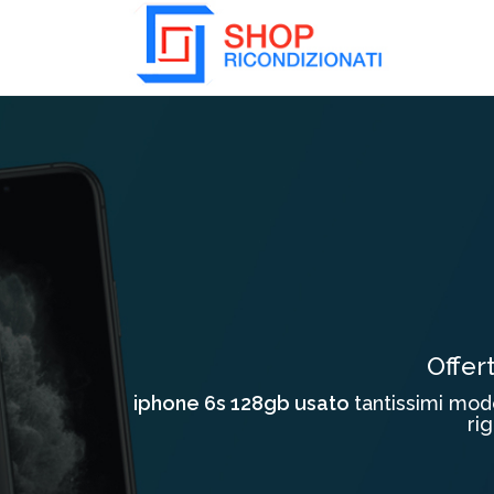
Collassa/Espandi
Offer
iphone 6s 128gb usato
tantissimi mod
rig