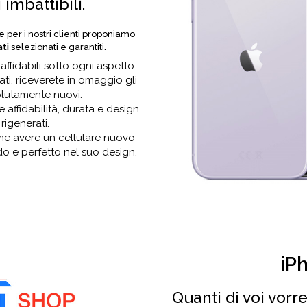
imbattibili.
 e per i nostri clienti proponiamo
ati
selezionati e garantiti.
affidabili sotto ogni aspetto.
ati, riceverete in omaggio gli
olutamente nuovi.
e affidabilità, durata e design
 rigenerati.
me avere un cellulare nuovo
o e perfetto nel suo design.
iP
Quanti di voi vor