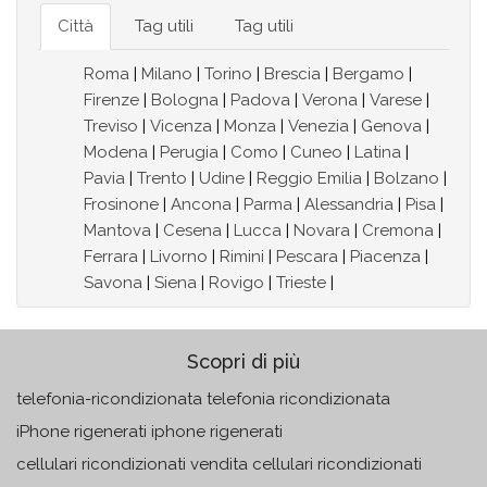
Città
Tag utili
Tag utili
Roma
|
Milano
|
Torino
|
Brescia
|
Bergamo
|
Firenze
|
Bologna
|
Padova
|
Verona
|
Varese
|
Treviso
|
Vicenza
|
Monza
|
Venezia
|
Genova
|
Modena
|
Perugia
|
Como
|
Cuneo
|
Latina
|
Pavia
|
Trento
|
Udine
|
Reggio Emilia
|
Bolzano
|
Frosinone
|
Ancona
|
Parma
|
Alessandria
|
Pisa
|
Mantova
|
Cesena
|
Lucca
|
Novara
|
Cremona
|
Ferrara
|
Livorno
|
Rimini
|
Pescara
|
Piacenza
|
Savona
|
Siena
|
Rovigo
|
Trieste
|
Scopri di più
telefonia-ricondizionata telefonia ricondizionata
iPhone rigenerati iphone rigenerati
cellulari ricondizionati vendita cellulari ricondizionati